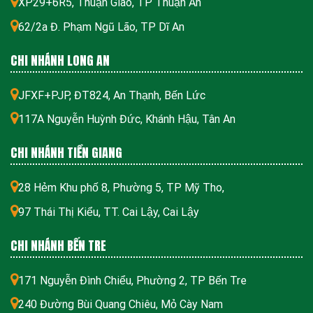
XP29+6R5, Thuận Giao, TP Thuận An
62/2a Đ. Phạm Ngũ Lão, TP Dĩ An
CHI NHÁNH LONG AN
JFXF+PJP, ĐT824, An Thạnh, Bến Lức
117A Nguyễn Huỳnh Đức, Khánh Hậu, Tân An
CHI NHÁNH TIỀN GIANG
28 Hẻm Khu phố 8, Phường 5, TP Mỹ Tho,
97 Thái Thị Kiểu, TT. Cai Lậy, Cai Lậy
CHI NHÁNH BẾN TRE
171 Nguyễn Đình Chiểu, Phường 2, TP Bến Tre
240 Đường Bùi Quang Chiêu, Mỏ Cày Nam