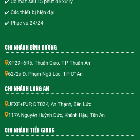
✔️ Có mặt sau 15 phút để xử lý
✔️ Các thiết bị hiện đại
✔️ Phục vụ 24/24
CHI NHÁNH BÌNH DƯƠNG
XP29+6R5, Thuận Giao, TP Thuận An
62/2a Đ. Phạm Ngũ Lão, TP Dĩ An
CHI NHÁNH LONG AN
JFXF+PJP, ĐT824, An Thạnh, Bến Lức
117A Nguyễn Huỳnh Đức, Khánh Hậu, Tân An
CHI NHÁNH TIỀN GIANG