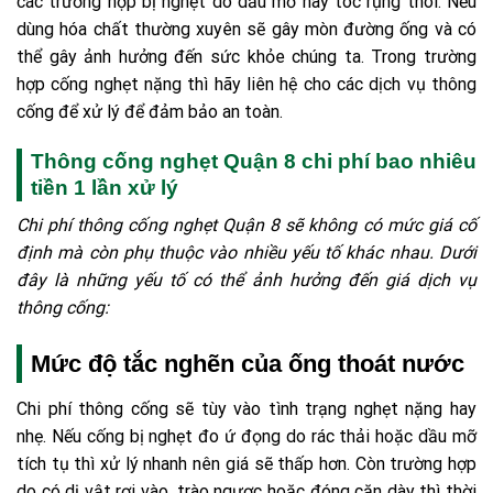
các trường hợp bị nghẹt do dầu mỡ hay tóc rụng thôi. Nếu
dùng hóa chất thường xuyên sẽ gây mòn đường ống và có
thể gây ảnh hưởng đến sức khỏe chúng ta. Trong trường
hợp cống nghẹt nặng thì hãy liên hệ cho các dịch vụ thông
cống để xử lý để đảm bảo an toàn.
Thông cống nghẹt Quận 8 chi phí bao nhiêu
tiền 1 lần xử lý
Chi phí thông cống nghẹt Quận 8 sẽ không có mức giá cố
định mà còn phụ thuộc vào nhiều yếu tố khác nhau. Dưới
đây là những yếu tố có thể ảnh hưởng đến giá dịch vụ
thông cống:
Mức độ tắc nghẽn của ống thoát nước
Chi phí thông cống sẽ tùy vào tình trạng nghẹt nặng hay
nhẹ. Nếu cống bị nghẹt đo ứ đọng do rác thải hoặc dầu mỡ
tích tụ thì xử lý nhanh nên giá sẽ thấp hơn. Còn trường hợp
do có dị vật rơi vào, trào ngược hoặc đóng cặn dày thì thời